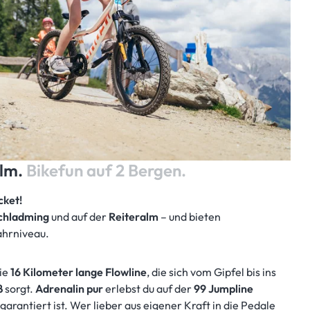
alm.
Bikefun auf 2 Bergen.
cket!
chladming
und auf der
Reiteralm
– und bieten
ahrniveau.
die
16 Kilometer lange Flowline
, die sich vom Gipfel bis ins
ß
sorgt.
Adrenalin pur
erlebst du auf der
99 Jumpline
 garantiert ist. Wer lieber aus eigener Kraft in die Pedale