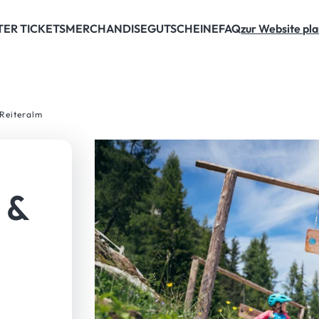
 Ticket!
TER TICKETS
MERCHANDISE
GUTSCHEINE
FAQ
zur Website pla
 Reiteralm
 &