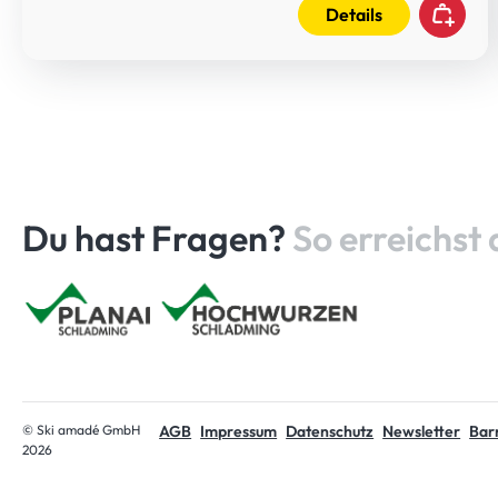
Details
Du hast Fragen?
So erreichst 
Startseite
© Ski amadé GmbH
AGB
Impressum
Datenschutz
Newsletter
Barr
2026