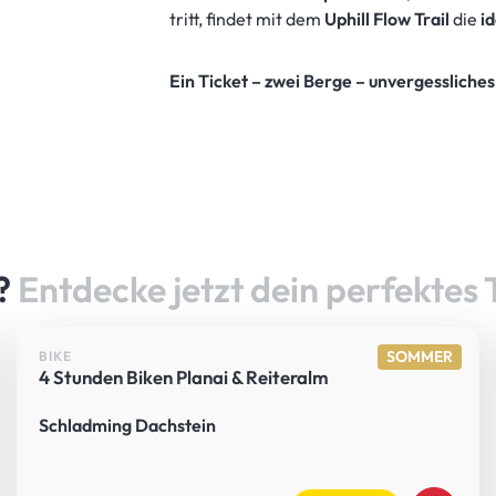
tritt, findet mit dem
Uphill Flow Trail
die
i
Ein Ticket – zwei Berge – unvergessliches
n?
Entdecke jetzt dein perfektes 
SOMMER
BIKE
4 Stunden Biken Planai & Reiteralm
Schladming Dachstein